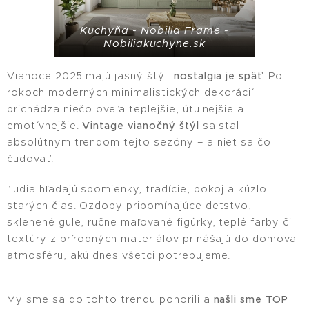
Kuchyňa - Nobilia Frame -
Nobiliakuchyne.sk
Vianoce 2025 majú jasný štýl:
nostalgia je späť
. Po
rokoch moderných minimalistických dekorácií
prichádza niečo oveľa teplejšie, útulnejšie a
emotívnejšie.
Vintage vianočný štýl
sa stal
absolútnym trendom tejto sezóny – a niet sa čo
čudovať.
Ľudia hľadajú spomienky, tradície, pokoj a kúzlo
starých čias. Ozdoby pripomínajúce detstvo,
sklenené gule, ručne maľované figúrky, teplé farby či
textúry z prírodných materiálov prinášajú do domova
atmosféru, akú dnes všetci potrebujeme.
My sme sa do tohto trendu ponorili a
našli sme TOP