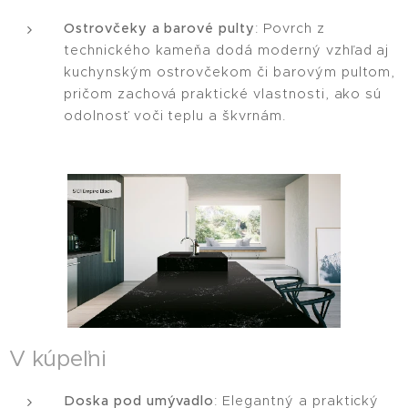
Ostrovčeky a barové pulty
: Povrch z
technického kameňa dodá moderný vzhľad aj
kuchynským ostrovčekom či barovým pultom,
pričom zachová praktické vlastnosti, ako sú
odolnosť voči teplu a škvrnám.
V kúpeľni
Doska pod umývadlo
: Elegantný a praktický