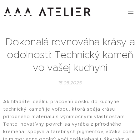
Dokonalá rovnováha krásy a
odolnosti: Technický kameň
vo vašej kuchyni
15.05.2025
Ak hľadáte ideálnu pracovnú dosku do kuchyne,
technický kameň je voľbou, ktorá spája krásu
prírodného materiálu s výnimočnými vlastnosťami.
Tento inovatívny povrch sa vyrába z prírodného
kremeňa, spojiva a farebných pigmentov, vďaka čomu
je mimoriadne odolný voči poškriabaniu, škvrnám aj